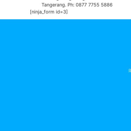
Tangerang. Ph: 0877 7755 5886
[ninja_form id=3]
R