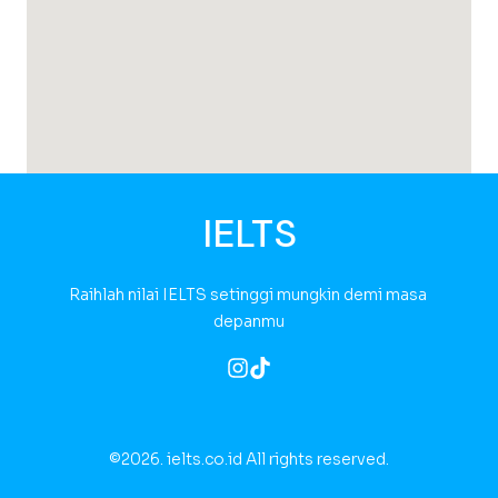
IELTS
Raihlah nilai IELTS setinggi mungkin demi masa 
depanmu
©2026.
ielts.co.id All rights reserved.